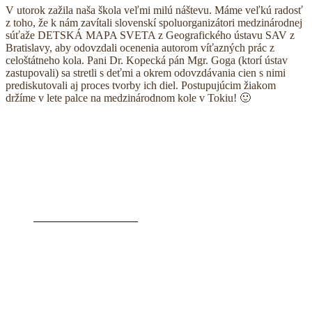
V utorok zažila naša škola veľmi milú náštevu. Máme veľkú radosť
z toho, že k nám zavítali slovenskí spoluorganizátori medzinárodnej
súťaže DETSKÁ MAPA SVETA z Geografického ústavu SAV z
Bratislavy, aby odovzdali ocenenia autorom víťazných prác z
celoštátneho kola. Pani Dr. Kopecká pán Mgr. Goga (ktorí ústav
zastupovali) sa stretli s deťmi a okrem odovzdávania cien s nimi
prediskutovali aj proces tvorby ich diel. Postupujúcim žiakom
držíme v lete palce na medzinárodnom kole v Tokiu! 🙂