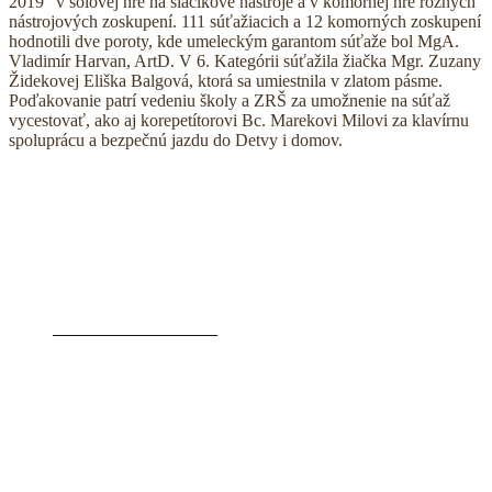
2019“ v sólovej hre na sláčikové nástroje a v komornej hre rôznych
nástrojových zoskupení. 111 súťažiacich a 12 komorných zoskupení
hodnotili dve poroty, kde umeleckým garantom súťaže bol MgA.
Vladimír Harvan, ArtD. V 6. Kategórii súťažila žiačka Mgr. Zuzany
Židekovej Eliška Balgová, ktorá sa umiestnila v zlatom pásme.
Poďakovanie patrí vedeniu školy a ZRŠ za umožnenie na súťaž
vycestovať, ako aj korepetítorovi Bc. Marekovi Milovi za klavírnu
spoluprácu a bezpečnú jazdu do Detvy i domov.