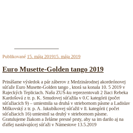
Publikované
15. mája 2019
15. mája 2019
Euro Musette-Golden tango 2019
Prinášame výsledok a pár záberov z Medzinárodnej akordeónovej
súťaže Euro Musette-Golden tango , ktorá sa konala 10. 5 2019 v
Rajeckých Tepliciach. Našu ZUŠ-ku reprezentovali 2 žiaci Rebeka
Kardošová z tr. p. K. Smudovej súťažila v 0.C kategórii (počet
súťažiacich 9) – umiestnila sa druhá v striebornom pásme a Ladislav
Miškovský z tr. p. A. Jakubíkovej súťažil v ll. kategórii ( počet
súťažiacich 16) umiestnil sa druhý v striebornom pásme.
Gratulujeme žiakom a želáme presné prsty, aby sa im darilo aj na
ďalšej nastávajúcej súťaži v Námestove 13.5.2019