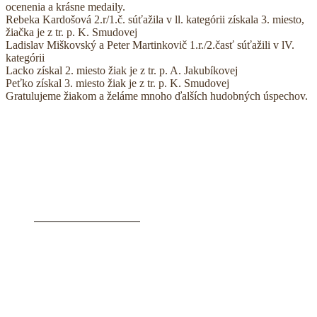
ocenenia a krásne medaily.
Rebeka Kardošová 2.r/1.č. súťažila v ll. kategórii získala 3. miesto,
žiačka je z tr. p. K. Smudovej
Ladislav Miškovský a Peter Martinkovič 1.r./2.časť súťažili v lV.
kategórii
Lacko získal 2. miesto žiak je z tr. p. A. Jakubíkovej
Peťko získal 3. miesto žiak je z tr. p. K. Smudovej
Gratulujeme žiakom a želáme mnoho ďalších hudobných úspechov.