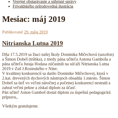
Verejné obstarávanie a súhrnné správy
Frivaldského prírodovedná ilustrácia
Mesiac:
máj 2019
Publikované
29. mája 2019
Nitrianska Lutna 2019
Dňa 17.5.2019 sa žiaci našej školy Dominika Mičechová (saxofon)
a Šimon Dobeš (trúbka), z triedy pána učiteľa Antona Gamboša a
pána učiteľa Juraja Hodasa zúčastnili na súťaži Nitrianska Lutna
2019 v Zuš J.Rosinského v Nitre.
V kvalitnej konkurencií sa darilo Dominike Mičechovej, ktorá v
2.kat. drevených dychových nástrojoch obsadila 1.miesto. Šimon
Dobeš sa tiež vo veľmi náročnej a početnej konkurencí nestratil a
zahral veľmi pekne a získal diplom za účasť.
Pán učiteľ Anton Gamboš dostal diplom za úspešnú pedagogickú
prípravu,.
Všetkým gratulujeme.