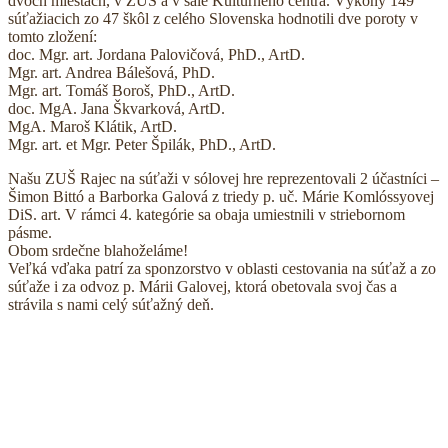
dvoch miestach, v ZUŠ a v sále Kultúrneho centra. Výkony 149
súťažiacich zo 47 škôl z celého Slovenska hodnotili dve poroty v
tomto zložení:
doc. Mgr. art. Jordana Palovičová, PhD., ArtD.
Mgr. art. Andrea Bálešová, PhD.
Mgr. art. Tomáš Boroš, PhD., ArtD.
doc. MgA. Jana Škvarková, ArtD.
MgA. Maroš Klátik, ArtD.
Mgr. art. et Mgr. Peter Špilák, PhD., ArtD.
Našu ZUŠ Rajec na súťaži v sólovej hre reprezentovali 2 účastníci –
Šimon Bittó a Barborka Galová z triedy p. uč. Márie Komlóssyovej
DiS. art. V rámci 4. kategórie sa obaja umiestnili v striebornom
pásme.
Obom srdečne blahoželáme!
Veľká vďaka patrí za sponzorstvo v oblasti cestovania na súťaž a zo
súťaže i za odvoz p. Márii Galovej, ktorá obetovala svoj čas a
strávila s nami celý súťažný deň.