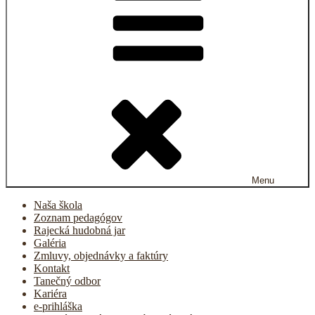
Menu
Naša škola
Zoznam pedagógov
Rajecká hudobná jar
Galéria
Zmluvy, objednávky a faktúry
Kontakt
Tanečný odbor
Kariéra
e-prihláška