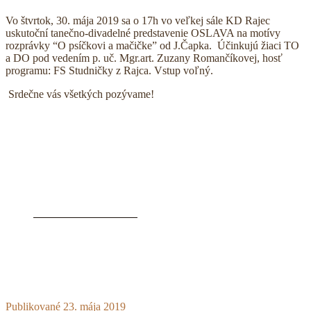
Vo štvrtok, 30. mája 2019 sa o 17h vo veľkej sále KD Rajec
uskutoční tanečno-divadelné predstavenie OSLAVA na motívy
rozprávky “O psíčkovi a mačičke” od J.Čapka. Účinkujú žiaci TO
a DO pod vedením p. uč. Mgr.art. Zuzany Romančíkovej, hosť
programu: FS Studničky z Rajca. Vstup voľný.
Srdečne vás všetkých pozývame!
Publikované
23. mája 2019