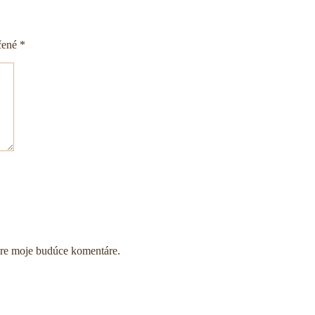
čené
*
pre moje budúce komentáre.