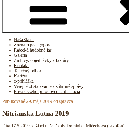
Naša škola
Zoznam pedagógov
Rajecká hudobná jar
Galéria
Zmluvy, objednávky a faktúry
Kontakt
Tanečný odbor
Kariéra
e-prihláška
Verejné obstarávanie a súhrnné správy
Frivaldského prírodovedná ilustrácia
Publikované
29. mája 2019
od
spravca
Nitrianska Lutna 2019
Dňa 17.5.2019 sa žiaci našej školy Dominika Mičechová (saxofon) a 