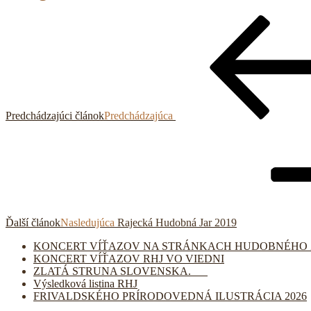
Predchádzajúci článok
Predchádzajúca
Ďalší článok
Nasledujúca
Rajecká Hudobná Jar 2019
KONCERT VÍŤAZOV NA STRÁNKACH HUDOBNÉHO 
KONCERT VÍŤAZOV RHJ VO VIEDNI
ZLATÁ STRUNA SLOVENSKA.
Výsledková listina RHJ
FRIVALDSKÉHO PRÍRODOVEDNÁ ILUSTRÁCIA 2026