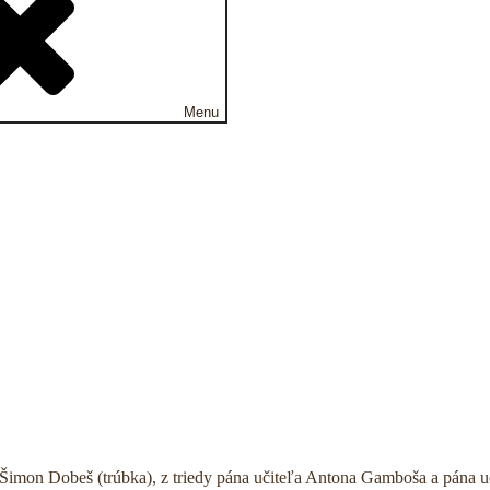
Menu
Šimon Dobeš (trúbka), z triedy pána učiteľa Antona Gamboša a pána uči