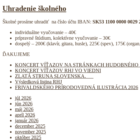
Uhradenie školného
Školné prosíme uhradiť na číslo účtu IBAN:
SK53 1100 0000 0029 
individuálne vyučovanie – 40€
prípravné štúdium, kolektívne vyučovanie – 30€
dospelý – 200€ (klavír, gitara, husle), 225€ (spev), 175€ (organ
ĎAKUJEME
KONCERT VÍŤAZOV NA STRÁNKACH HUDOBNÉHO 
KONCERT VÍŤAZOV RHJ VO VIEDNI
ZLATÁ STRUNA SLOVENSKA.
Výsledková listina RHJ
FRIVALDSKÉHO PRÍRODOVEDNÁ ILUSTRÁCIA 2026
júl 2026
jún 2026
máj 2026
apríl 2026
január 2026
december 2025
november 2025
október 2025