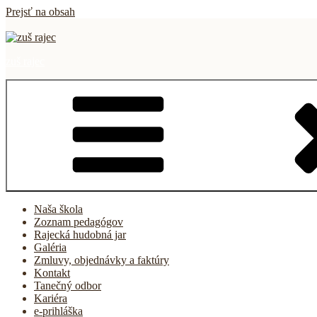
Prejsť na obsah
zuš rajec
Naša škola
Zoznam pedagógov
Rajecká hudobná jar
Galéria
Zmluvy, objednávky a faktúry
Kontakt
Tanečný odbor
Kariéra
e-prihláška