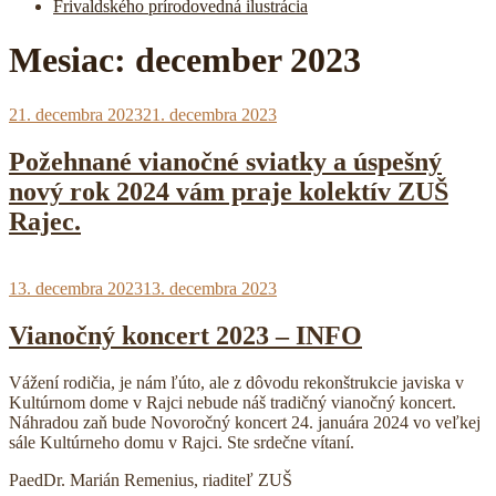
Frivaldského prírodovedná ilustrácia
Mesiac:
december 2023
Publikované
21. decembra 2023
21. decembra 2023
Požehnané vianočné sviatky a úspešný
nový rok 2024 vám praje kolektív ZUŠ
Rajec.
Publikované
13. decembra 2023
13. decembra 2023
Vianočný koncert 2023 – INFO
Vážení rodičia, je nám ľúto, ale z dôvodu rekonštrukcie javiska v
Kultúrnom dome v Rajci nebude náš tradičný vianočný koncert.
Náhradou zaň bude Novoročný koncert 24. januára 2024 vo veľkej
sále Kultúrneho domu v Rajci. Ste srdečne vítaní.
PaedDr. Marián Remenius, riaditeľ ZUŠ