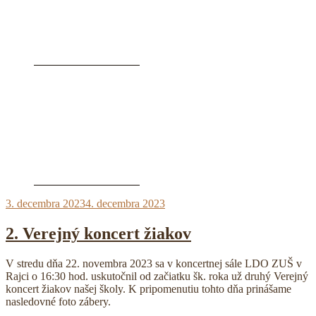
Publikované
3. decembra 2023
4. decembra 2023
2. Verejný koncert žiakov
V stredu dňa 22. novembra 2023 sa v koncertnej sále LDO ZUŠ v
Rajci o 16:30 hod. uskutočnil od začiatku šk. roka už druhý Verejný
koncert žiakov našej školy. K pripomenutiu tohto dňa prinášame
nasledovné foto zábery.