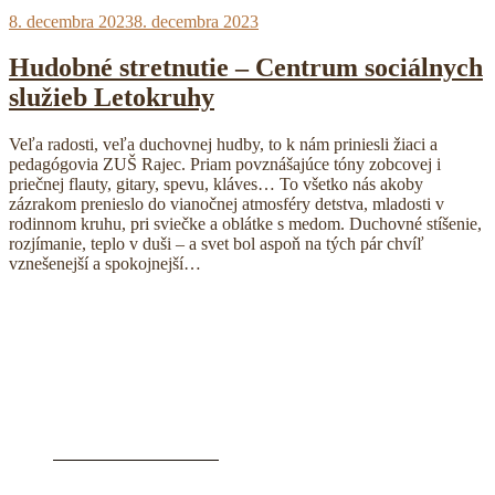
Publikované
8. decembra 2023
8. decembra 2023
Hudobné stretnutie – Centrum sociálnych
služieb Letokruhy
Veľa radosti, veľa duchovnej hudby, to k nám priniesli žiaci a
pedagógovia ZUŠ Rajec. Priam povznášajúce tóny zobcovej i
priečnej flauty, gitary, spevu, kláves… To všetko nás akoby
zázrakom prenieslo do vianočnej atmosféry detstva, mladosti v
rodinnom kruhu, pri sviečke a oblátke s medom. Duchovné stíšenie,
rozjímanie, teplo v duši – a svet bol aspoň na tých pár chvíľ
vznešenejší a spokojnejší…