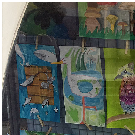
Prejsť
na
obsah