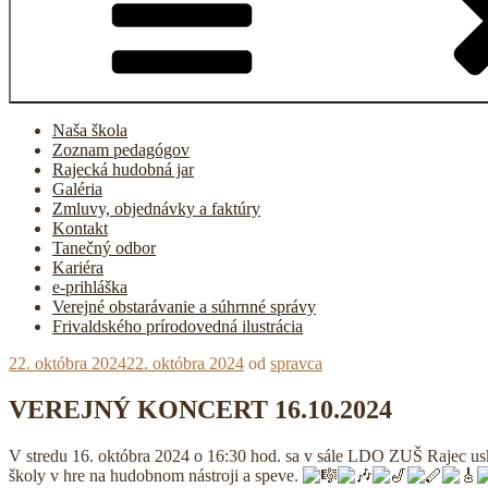
Naša škola
Zoznam pedagógov
Rajecká hudobná jar
Galéria
Zmluvy, objednávky a faktúry
Kontakt
Tanečný odbor
Kariéra
e-prihláška
Verejné obstarávanie a súhrnné správy
Frivaldského prírodovedná ilustrácia
Publikované
22. októbra 2024
22. októbra 2024
od
spravca
VEREJNÝ KONCERT 16.10.2024
V stredu 16. októbra 2024 o 16:30 hod. sa v sále LDO ZUŠ Rajec us
školy v hre na hudobnom nástroji a speve.