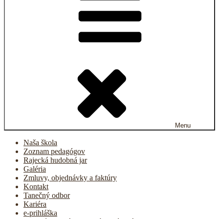
Menu
Naša škola
Zoznam pedagógov
Rajecká hudobná jar
Galéria
Zmluvy, objednávky a faktúry
Kontakt
Tanečný odbor
Kariéra
e-prihláška