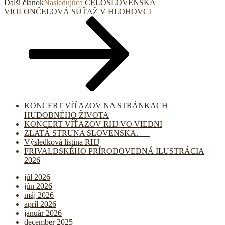
Ďalší článok
Nasledujúca
CELOSLOVENSKÁ
VIOLONČELOVÁ SÚŤAŽ V HLOHOVCI
KONCERT VÍŤAZOV NA STRÁNKACH
HUDOBNÉHO ŽIVOTA
KONCERT VÍŤAZOV RHJ VO VIEDNI
ZLATÁ STRUNA SLOVENSKA.
Výsledková listina RHJ
FRIVALDSKÉHO PRÍRODOVEDNÁ ILUSTRÁCIA
2026
júl 2026
jún 2026
máj 2026
apríl 2026
január 2026
december 2025